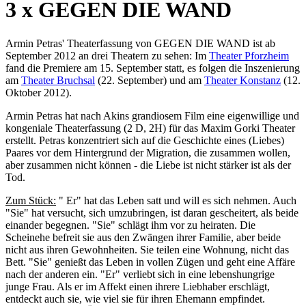
3 x GEGEN DIE WAND
Armin Petras' Theaterfassung von GEGEN DIE WAND ist ab
September 2012 an drei Theatern zu sehen: Im
Theater Pforzheim
fand die Premiere am 15. September statt, es folgen die Inszenierung
am
Theater Bruchsal
(22. September) und am
Theater Konstanz
(12.
Oktober 2012).
Armin Petras hat nach Akins grandiosem Film eine eigenwillige und
kongeniale Theaterfassung (2 D, 2H) für das Maxim Gorki Theater
erstellt. Petras konzentriert sich auf die Geschichte eines (Liebes)
Paares vor dem Hintergrund der Migration, die zusammen wollen,
aber zusammen nicht können - die Liebe ist nicht stärker ist als der
Tod.
Zum Stück:
" Er" hat das Leben satt und will es sich nehmen. Auch
"Sie" hat versucht, sich umzubringen, ist daran gescheitert, als beide
einander begegnen. "Sie" schlägt ihm vor zu heiraten. Die
Scheinehe befreit sie aus den Zwängen ihrer Familie, aber beide
nicht aus ihren Gewohnheiten. Sie teilen eine Wohnung, nicht das
Bett. "Sie" genießt das Leben in vollen Zügen und geht eine Affäre
nach der anderen ein. "Er" verliebt sich in eine lebenshungrige
junge Frau. Als er im Affekt einen ihrere Liebhaber erschlägt,
entdeckt auch sie, wie viel sie für ihren Ehemann empfindet.