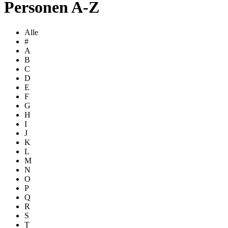
Personen A-Z
Alle
#
A
B
C
D
E
F
G
H
I
J
K
L
M
N
O
P
Q
R
S
T