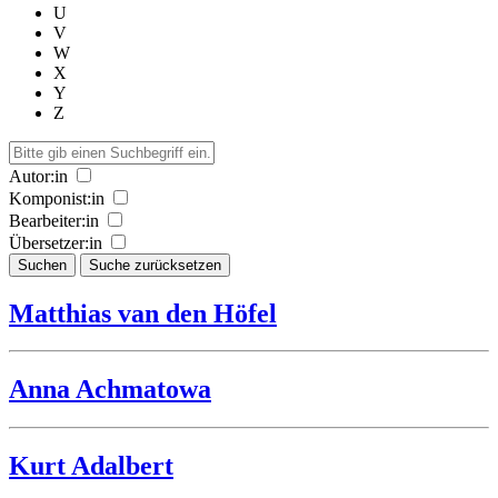
U
V
W
X
Y
Z
Autor:in
Komponist:in
Bearbeiter:in
Übersetzer:in
Suchen
Suche zurücksetzen
Matthias van den Höfel
Anna Achmatowa
Kurt Adalbert