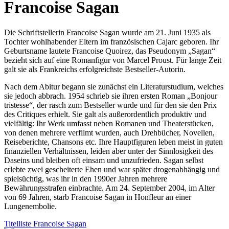
Francoise Sagan
Die Schriftstellerin Francoise Sagan wurde am 21. Juni 1935 als
Tochter wohlhabender Eltern im französischen Cajarc geboren. Ihr
Geburtsname lautete Francoise Quoirez, das Pseudonym „Sagan“
bezieht sich auf eine Romanfigur von Marcel Proust. Für lange Zeit
galt sie als Frankreichs erfolgreichste Bestseller-Autorin.
Nach dem Abitur begann sie zunächst ein Literaturstudium, welches
sie jedoch abbrach. 1954 schrieb sie ihren ersten Roman „Bonjour
tristesse“, der rasch zum Bestseller wurde und für den sie den Prix
des Critiques erhielt. Sie galt als außerordentlich produktiv und
vielfältig: Ihr Werk umfasst neben Romanen und Theaterstücken,
von denen mehrere verfilmt wurden, auch Drehbücher, Novellen,
Reiseberichte, Chansons etc. Ihre Hauptfiguren leben meist in guten
finanziellen Verhältnissen, leiden aber unter der Sinnlosigkeit des
Daseins und bleiben oft einsam und unzufrieden. Sagan selbst
erlebte zwei gescheiterte Ehen und war später drogenabhängig und
spielsüchtig, was ihr in den 1990er Jahren mehrere
Bewährungsstrafen einbrachte. Am 24. September 2004, im Alter
von 69 Jahren, starb Francoise Sagan in Honfleur an einer
Lungenembolie.
Titelliste Francoise Sagan