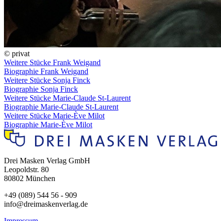
© privat
Weitere Stücke Frank Weigand
Biographie Frank Weigand
Weitere Stücke Sonja Finck
Biographie Sonja Finck
Weitere Stücke Marie-Claude St-Laurent
Biographie Marie-Claude St-Laurent
Weitere Stücke Marie-Ève Milot
Biographie Marie-Ève Milot
Drei Masken Verlag GmbH
Leopoldstr. 80
80802 München
+49 (089) 544 56 - 909
info@dreimaskenverlag.de
Impressum