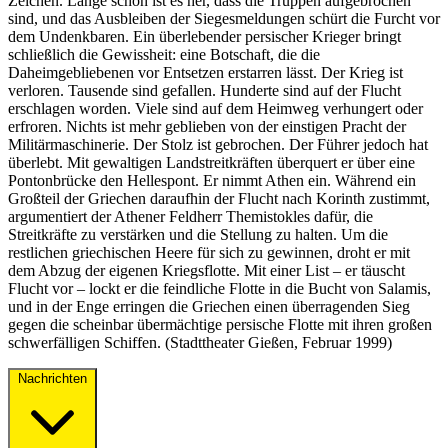
Zeichen. Lange schon ist es her, dass die Truppen aufgebrochen
sind, und das Ausbleiben der Siegesmeldungen schürt die Furcht vor
dem Undenkbaren. Ein überlebender persischer Krieger bringt
schließlich die Gewissheit: eine Botschaft, die die
Daheimgebliebenen vor Entsetzen erstarren lässt. Der Krieg ist
verloren. Tausende sind gefallen. Hunderte sind auf der Flucht
erschlagen worden. Viele sind auf dem Heimweg verhungert oder
erfroren. Nichts ist mehr geblieben von der einstigen Pracht der
Militärmaschinerie. Der Stolz ist gebrochen. Der Führer jedoch hat
überlebt. Mit gewaltigen Landstreitkräften überquert er über eine
Pontonbrücke den Hellespont. Er nimmt Athen ein. Während ein
Großteil der Griechen daraufhin der Flucht nach Korinth zustimmt,
argumentiert der Athener Feldherr Themistokles dafür, die
Streitkräfte zu verstärken und die Stellung zu halten. Um die
restlichen griechischen Heere für sich zu gewinnen, droht er mit
dem Abzug der eigenen Kriegsflotte. Mit einer List – er täuscht
Flucht vor – lockt er die feindliche Flotte in die Bucht von Salamis,
und in der Enge erringen die Griechen einen überragenden Sieg
gegen die scheinbar übermächtige persische Flotte mit ihren großen
schwerfälligen Schiffen. (Stadttheater Gießen, Februar 1999)
Nachrichten