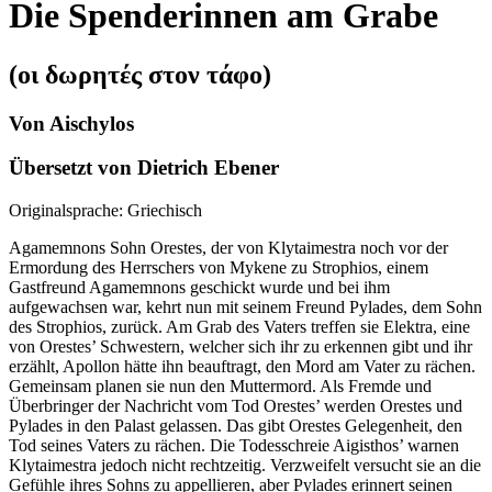
Die Spenderinnen am Grabe
(οι δωρητές στον τάφο)
Von Aischylos
Übersetzt von Dietrich Ebener
Originalsprache: Griechisch
Agamemnons Sohn Orestes, der von Klytaimestra noch vor der
Ermordung des Herrschers von Mykene zu Strophios, einem
Gastfreund Agamemnons geschickt wurde und bei ihm
aufgewachsen war, kehrt nun mit seinem Freund Pylades, dem Sohn
des Strophios, zurück. Am Grab des Vaters treffen sie Elektra, eine
von Orestes’ Schwestern, welcher sich ihr zu erkennen gibt und ihr
erzählt, Apollon hätte ihn beauftragt, den Mord am Vater zu rächen.
Gemeinsam planen sie nun den Muttermord. Als Fremde und
Überbringer der Nachricht vom Tod Orestes’ werden Orestes und
Pylades in den Palast gelassen. Das gibt Orestes Gelegenheit, den
Tod seines Vaters zu rächen. Die Todesschreie Aigisthos’ warnen
Klytaimestra jedoch nicht rechtzeitig. Verzweifelt versucht sie an die
Gefühle ihres Sohns zu appellieren, aber Pylades erinnert seinen