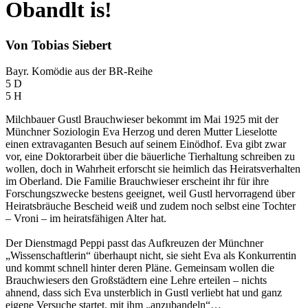
Obandlt is!
Von Tobias Siebert
Bayr. Komödie aus der BR-Reihe
5 D
5 H
Milchbauer Gustl Brauchwieser bekommt im Mai 1925 mit der
Münchner Soziologin Eva Herzog und deren Mutter Lieselotte
einen extravaganten Besuch auf seinem Einödhof. Eva gibt zwar
vor, eine Doktorarbeit über die bäuerliche Tierhaltung schreiben zu
wollen, doch in Wahrheit erforscht sie heimlich das Heiratsverhalten
im Oberland. Die Familie Brauchwieser erscheint ihr für ihre
Forschungszwecke bestens geeignet, weil Gustl hervorragend über
Heiratsbräuche Bescheid weiß und zudem noch selbst eine Tochter
– Vroni – im heiratsfähigen Alter hat.
Der Dienstmagd Peppi passt das Aufkreuzen der Münchner
„Wissenschaftlerin“ überhaupt nicht, sie sieht Eva als Konkurrentin
und kommt schnell hinter deren Pläne. Gemeinsam wollen die
Brauchwiesers den Großstädtern eine Lehre erteilen – nichts
ahnend, dass sich Eva unsterblich in Gustl verliebt hat und ganz
eigene Versuche startet, mit ihm „anzubandeln“…