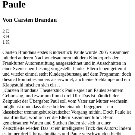
Paule
Von Carsten Brandau
2 D
3 H
1 K
Carsten Brandaus erstes Kinderstück Paule wurde 2005 zusammen
mit drei anderen Nachwuchsautoren mit dem Kinderpreis der
Frankfurter Autorenstiftung ausgezeichnet und in Ausschnitten in
einer Szenischen Lesung vorgestellt. Paules Eltern leben getrennt
und wieder einmal steht Kindergeburtstag auf dem Programm: doch
diesmal kommt es anders als erwartet, auch eine Stehlampe und ein
Klappstuhl mischen sich ein …
„Carsten Brandaus Theaterstück Paule spielt an Paules zehntem
Geburtstag, und zwar um Punkt drei Uhr. Das ist nämlich der
Zeitpunkt der Übergabe: Paul soll vom Vater zur Mutter wechseln,
möglichst ohne dass diese beiden einander begegnen – ein
klassischer trennungsbürokratischer Vorgang mithin. Doch Paule ist
unauffindbar, wodurch er die Eltern zusammenführt. Beim
gemeinsamen Warten und Suchen finden sie sich in einer
Zeitschleife wieder. Das ist ein intelligenter Trick des Autors: Indem
es immer drei Uhr nachmittags und Paule verschwunden bleibt,