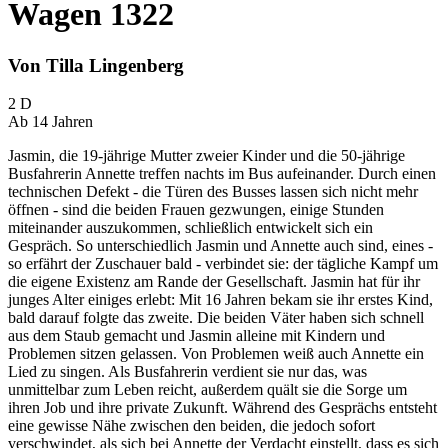
Wagen 1322
Von Tilla Lingenberg
2 D
Ab 14 Jahren
Jasmin, die 19-jährige Mutter zweier Kinder und die 50-jährige
Busfahrerin Annette treffen nachts im Bus aufeinander. Durch einen
technischen Defekt - die Türen des Busses lassen sich nicht mehr
öffnen - sind die beiden Frauen gezwungen, einige Stunden
miteinander auszukommen, schließlich entwickelt sich ein
Gespräch. So unterschiedlich Jasmin und Annette auch sind, eines -
so erfährt der Zuschauer bald - verbindet sie: der tägliche Kampf um
die eigene Existenz am Rande der Gesellschaft. Jasmin hat für ihr
junges Alter einiges erlebt: Mit 16 Jahren bekam sie ihr erstes Kind,
bald darauf folgte das zweite. Die beiden Väter haben sich schnell
aus dem Staub gemacht und Jasmin alleine mit Kindern und
Problemen sitzen gelassen. Von Problemen weiß auch Annette ein
Lied zu singen. Als Busfahrerin verdient sie nur das, was
unmittelbar zum Leben reicht, außerdem quält sie die Sorge um
ihren Job und ihre private Zukunft. Während des Gesprächs entsteht
eine gewisse Nähe zwischen den beiden, die jedoch sofort
verschwindet, als sich bei Annette der Verdacht einstellt, dass es sich