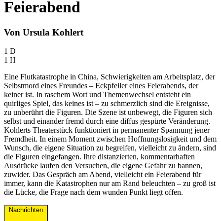
Feierabend
Von Ursula Kohlert
1 D
1 H
Eine Flutkatastrophe in China, Schwierigkeiten am Arbeitsplatz, der
Selbstmord eines Freundes – Eckpfeiler eines Feierabends, der
keiner ist. In raschem Wort und Themenwechsel entsteht ein
quirliges Spiel, das keines ist – zu schmerzlich sind die Ereignisse,
zu unberührt die Figuren. Die Szene ist unbewegt, die Figuren sich
selbst und einander fremd durch eine diffus gespürte Veränderung.
Kohlerts Theaterstück funktioniert in permanenter Spannung jener
Fremdheit. In einem Moment zwischen Hoffnungslosigkeit und dem
Wunsch, die eigene Situation zu begreifen, vielleicht zu ändern, sind
die Figuren eingefangen. Ihre distanzierten, kommentarhaften
Ausdrücke laufen den Versuchen, die eigene Gefahr zu bannen,
zuwider. Das Gespräch am Abend, vielleicht ein Feierabend für
immer, kann die Katastrophen nur am Rand beleuchten – zu groß ist
die Lücke, die Frage nach dem wunden Punkt liegt offen.
Nachrichten